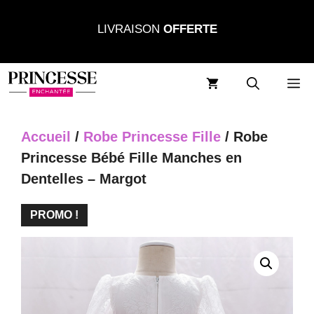
Aller
LIVRAISON
OFFERTE
au
contenu
M
Accueil
/
Robe Princesse Fille
/ Robe
Princesse Bébé Fille Manches en
Dentelles – Margot
PROMO !