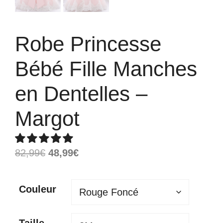
Robe Princesse
Bébé Fille Manches
en Dentelles –
Margot
Le
Le
82,99
€
48,99
€
prix
prix
initial
actuel
Couleur
était :
est :
82,99€.
48,99€.
Taille