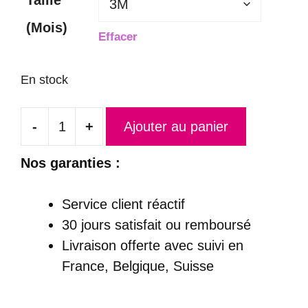
(Mois)
Effacer
En stock
-
+
Ajouter au panier
quantité
de
Nos garanties :
Robe
Princesse
Service client réactif
Bébé
30 jours satisfait ou remboursé
Fille
Livraison offerte
avec suivi en
Manches
France, Belgique, Suisse
en
Dentelles