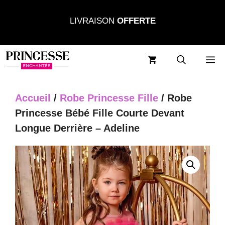
Aller
LIVRAISON
OFFERTE
au
contenu
M
Accueil
/
Robe Princesse Fille
/ Robe
Princesse Bébé Fille Courte Devant
Longue Derrière – Adeline