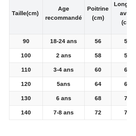
Longue
Age
Poitrine
Taille(cm)
avant
recommandé
(cm)
(cm)
90
18-24 ans
56
53
100
2 ans
58
57
110
3-4 ans
60
60
120
5ans
64
65
130
6 ans
68
70
140
7-8 ans
72
75