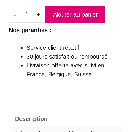
-
+
Ajouter au panier
quantité
de
Nos garanties :
Robe
Princesse
Service client réactif
Bébé
30 jours satisfait ou remboursé
Fille
Livraison offerte
avec suivi en
Courte
France, Belgique, Suisse
Devant
Longue
Derrière
-
Adeline
Description