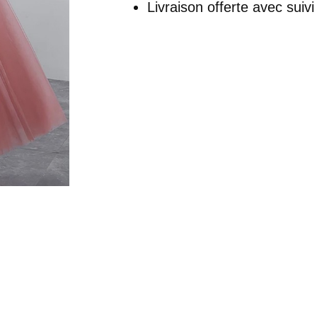
Livraison offerte
avec suivi
Rose
-
Pénélope