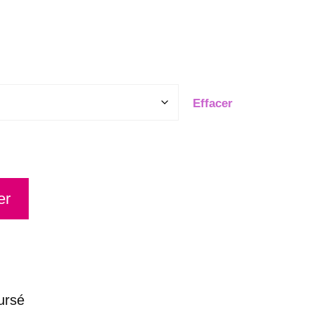
Effacer
er
ursé