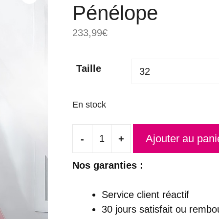
Pénélope
233,99
€
Taille
En stock
Ajouter au pani
-
+
quantité
de
Nos garanties :
Robe
de
Service client réactif
Princesse
30 jours satisfait ou rembo
Femme