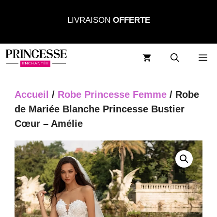
Aller
LIVRAISON
OFFERTE
au
contenu
M
Accueil
/
Robe Princesse Femme
/ Robe
de Mariée Blanche Princesse Bustier
Cœur – Amélie