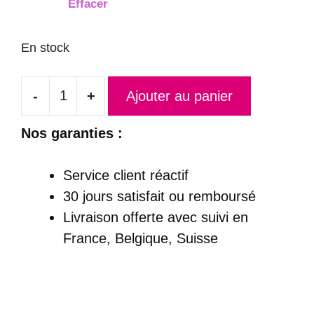
Effacer
En stock
-
+
Ajouter au panier
quantité
de
Nos garanties :
Robe
de
Service client réactif
Mariée
30 jours satisfait ou remboursé
Blanche
Livraison offerte
avec suivi en
Princesse
France, Belgique, Suisse
Bustier
Cœur
-