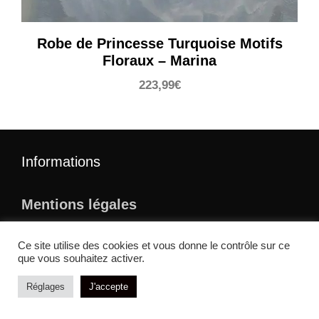
Robe de Princesse Turquoise Motifs
Floraux – Marina
223,99
€
Informations
Mentions légales
Conditions générales de vente
Ce site utilise des cookies et vous donne le contrôle sur ce
que vous souhaitez activer.
Politique de Confidentialité
Réglages
J'accepte
Politique en matière de cookies
Politique de remboursement