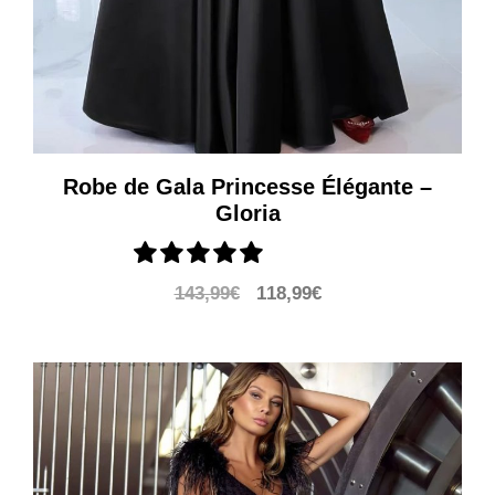
Robe de Gala Princesse Élégante –
Gloria
Le
Le
143,99
€
118,99
€
prix
prix
initial
actuel
était :
est :
143,99€.
118,99€.