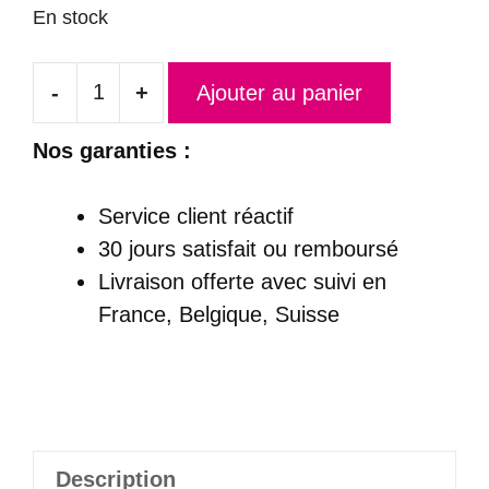
En stock
-
+
Ajouter au panier
quantité
de
Nos garanties :
Robe
de
Service client réactif
Mariée
30 jours satisfait ou remboursé
Princesse
Livraison offerte
avec suivi en
Étincelante
France, Belgique, Suisse
-
Stella
Description