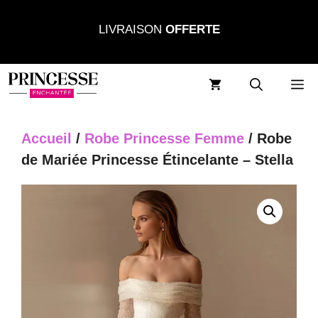
Aller
LIVRAISON
OFFERTE
au
contenu
M
Accueil
/
Robe Princesse Femme
/ Robe
de Mariée Princesse Étincelante – Stella